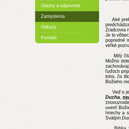
Otázky a odpovede
Zamyslenia
Aké prekvap
predchádzaj
Odkazy
Zradcovia n
Je to vôbec
Kontakt
popredné mi
veľké pozna
Milý čitat
Možno doter
zachovávajú
ľuďoch prip
toho, čo t
Božieho nie
Veď o jedi
Ducha,
ne
znovuzrode
uveriť Boži
hriechy a 
Svätým Duc
Biblia zár