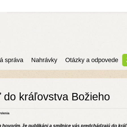
á správa
Nahrávky
Otázky a odpovede
ť do kráľovstva Božieho
slenia
hovorím, že publikáni a smilnice vás predchádzajú do krá