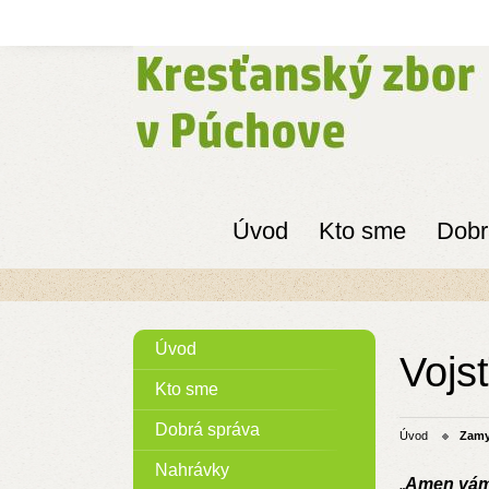
Úvod
Kto sme
Dobr
Úvod
Vojs
Kto sme
Dobrá správa
Úvod
Zamy
Nahrávky
„
Amen vám 