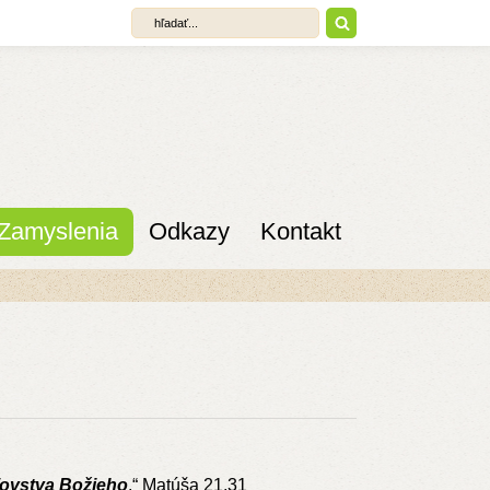
Zamyslenia
Odkazy
Kontakt
ľovstva Božieho
.“ Matúša 21,31