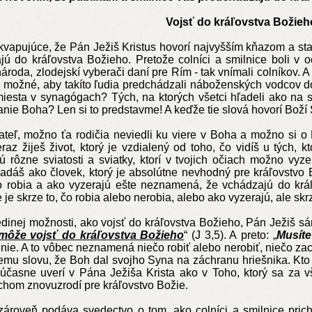
Vojsť do kráľovstva Božieh
ujúce, že Pán Ježiš Kristus hovorí najvyšším kňazom a starší
ú do kráľovstva Božieho. Pretože colníci a smilnice boli v o
ároda, zlodejskí vyberači daní pre Rím - tak vnímali colníkov.
 možné, aby takíto ľudia predchádzali náboženských vodcov do
esta v synagógach? Tých, na ktorých všetci hľadeli ako na sv
nie Boha? Len si to predstavme! A keďže tie slová hovorí Boží 
eľ, možno ťa rodičia neviedli ku viere v Boha a možno si o 
az žiješ život, ktorý je vzdialený od toho, čo vidíš u tých, kt
 rôzne sviatosti a sviatky, ktorí v tvojich očiach možno vyze
adáš ako človek, ktorý je absolútne nevhodný pre kráľovstvo 
íto robia a ako vyzerajú ešte neznamená, že vchádzajú do krá
 je skrze to, čo robia alebo nerobia, alebo ako vyzerajú, ale sk
nej možnosti, ako vojsť do kráľovstva Božieho, Pán Ježiš sám
môže vojsť do kráľovstva Božieho
“ (J 3,5). A preto: „
Musíte
nie. A to vôbec neznamená niečo robiť alebo nerobiť, niečo z
emu slovu, že Boh dal svojho Syna na záchranu hriešnika. Kto 
súčasne uverí v Pána Ježiša Krista ako v Toho, ktorý sa za v
hom znovuzrodí pre kráľovstvo Božie.
oveň podáva svedectvo o tom, ako colníci a smilnice prichá