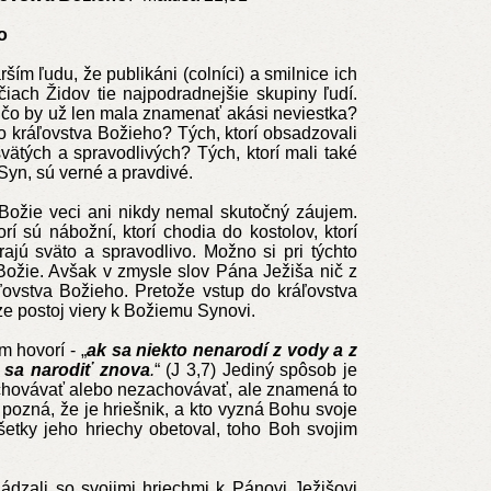
o
m ľudu, že publikáni (colníci) a smilnice ich
čiach Židov tie najpodradnejšie skupiny ľudí.
 A čo by už len mala znamenať akási neviestka?
 kráľovstva Božieho? Tých, ktorí obsadzovali
ätých a spravodlivých? Tých, ktorí mali také
Syn, sú verné a pravdivé.
Božie veci ani nikdy nemal skutočný záujem.
orí sú nábožní, ktorí chodia do kostolov, ktorí
rajú sväto a spravodlivo. Možno si pri týchto
Božie. Avšak v zmysle slov Pána Ježiša nič z
ľovstva Božieho. Pretože vstup do kráľovstva
rze postoj viery k Božiemu Synovi.
 hovorí - „
ak sa niekto nenarodí z vody a z
 sa narodiť znova
.
“ (J 3,7) Jediný spôsob je
achovávať alebo nezachovávať, ale znamená to
pozná, že je hriešnik, a kto vyzná Bohu svoje
šetky jeho hriechy obetoval, toho Boh svojim
dzali so svojimi hriechmi k Pánovi Ježišovi