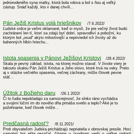
jednorodeného syna matky, ktorá bola vdova a bol s ňou aj veľký
zástup.
Snáď každý, kto v danej chvíli...
Pán Ježiš Kristus volá hriešnikov
/7.6.2022/
Ľudské srdce je veľmi oklamané, keď si myslí, že pre večný život budú
zachránení len tí, ktorí sa zdajú byť dobrí, spravodliví a pobožní, ku
ktorým bol „osud“ akýsi milostivejší a nepriviedol ich životy až do
bahenných hlbín hriechu...
Istota spasenia v Pánovi Ježišovi Kristovi
/28.4.2022/
Skala je pevný základ, istota, na ktorej možno stavať. V živote viery je
takouto skalou Pán Ježiš Kristus a Jeho slovo, ktoré trvá na veky. Preto
aj v otázke večného spasenia, večnej záchrany, môže človek pevne
stáť...
Úžitok z Božieho daru
/26.1.2022/
Či to ľudia nepokladajú za samozrejmosť, že slnko ráno vychádza
a svojimi lúčmi im do nového dňa prináša svetlo a teplo? Aké je to
požehnanie, keď človek môže...
Predčasná radosť?
/8.11.2021/
Proti obyvateľom Judska prichádzajú nepriatelia v obrovskej presile. Hoci
samotný boj ešte nezačal, čítame v úvodnom verši o veľkej radosti