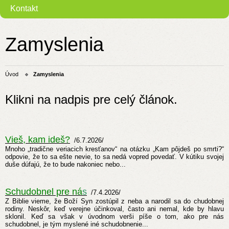
Kontakt
Zamyslenia
Úvod
Zamyslenia
Klikni na nadpis pre celý článok.
Vieš, kam ideš?
/6.7.2026/
Mnoho „tradične veriacich kresťanov“ na otázku „Kam pôjdeš po smrti?“
odpovie, že to sa ešte nevie, to sa nedá vopred povedať. V kútiku svojej
duše dúfajú, že to bude nakoniec nebo...
Schudobnel pre ná
s
/7.4.2026/
Z Biblie vieme, že Boží Syn zostúpil z neba a narodil sa do chudobnej
rodiny. Neskôr, keď verejne účinkoval, často ani nemal, kde by hlavu
sklonil. Keď sa však v úvodnom verši píše o tom, ako pre nás
schudobnel, je tým myslené iné schudobnenie...