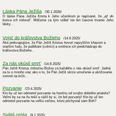
Láska Pána Ježiša
/30.1.2026/
O láske Pána Ježiša Krista k Jeho učeníkom je napísané, že „
až do
konca ich
miloval
“. Môžeme za tým vidieť nie len časové trvanie Jeho
lásky...
Vojsť do kráľovstva Božieho
/14.8.2025/
Aké prekvapujúce, že Pán Ježiš Kristus hovorí najvyšším kňazom a
starším ľudu, že publikáni (colníci) a smilnice ich predchádzajú do
kráľovstva Božieho...
Za nás okúsil smrť
/14.8.2025/
Pán Ježiš Kristus milosťou Božou za každého z nás okúsil smrť. Jedná
sa tu o mnoho viac ako o to, že Pán Ježiš skrze umučenie a ukrižovanie
zomrel na kríži...
Pozvanie
/23.4.2025/
Kto by už len odmietol pozvanie na hostinu od svojho dobrého priateľa?
Veľmi by sa na ňu tešil a vážil by si, že bol pozvaný! Kto by už len
odmietol pozvanie na veľkú večeru, ktorú prichystal sám Boh?
Svätá cesta
/9.1.2025/