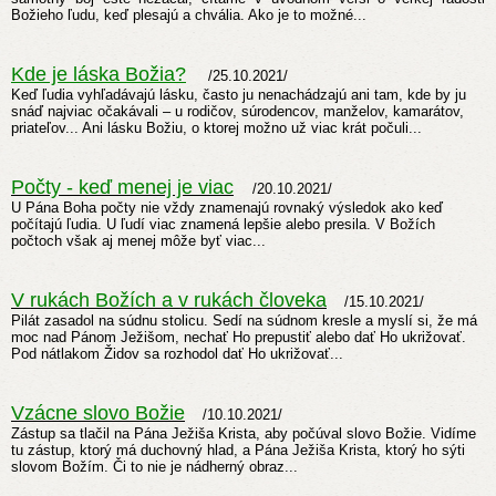
Božieho ľudu, keď plesajú a chvália. Ako je to možné...
Kde je láska Božia?
/
25.10.2021/
Keď ľudia vyhľadávajú lásku, často ju nenachádzajú ani tam, kde by ju
snáď najviac očakávali – u rodičov, súrodencov, manželov, kamarátov,
priateľov... Ani lásku Božiu, o ktorej možno už viac krát počuli...
Počty - keď menej je viac
/
20.10.2021/
U Pána Boha počty nie vždy znamenajú rovnaký výsledok ako keď
počítajú ľudia. U ľudí viac znamená lepšie alebo presila. V Božích
počtoch však aj menej môže byť viac...
V rukách Božích a v rukách človeka
/
15.10.2021/
Pilát zasadol na súdnu stolicu. Sedí na súdnom kresle a myslí si, že má
moc nad Pánom Ježišom, nechať Ho prepustiť alebo dať Ho ukrižovať.
Pod nátlakom Židov sa rozhodol dať Ho ukrižovať...
Vzácne slovo Božie
/
10.10.2021/
Zástup sa tlačil na Pána Ježiša Krista, aby počúval slovo Božie. Vidíme
tu zástup, ktorý má duchovný hlad, a Pána Ježiša Krista, ktorý ho sýti
slovom Božím. Či to nie je nádherný obraz...