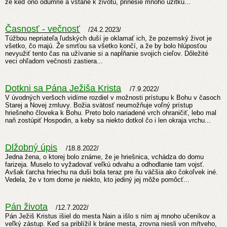
že keď ono odumrie a vstane k životu, prinesie mnoho úžitku...
Časnosť - večnosť
/24.2.2023/
Túžbou nepriateľa ľudských duší je oklamať ich, že pozemský život je
všetko, čo majú. Že smrťou sa všetko končí, a že by bolo hlúposťou
nevyužiť tento čas na užívanie si a napĺňanie svojich cieľov. Dôležité
veci ohľadom večnosti zastiera...
Dotkni sa Pána Ježiša Krista
/7.9.2022/
V úvodných veršoch vidíme rozdiel v možnosti prístupu k Bohu v časoch
Starej a Novej zmluvy. Božia svätosť neumožňuje voľný prístup
hriešneho človeka k Bohu. Preto bolo nariadené vrch ohraničiť, lebo mal
naň zostúpiť Hospodin, a keby sa niekto dotkol čo i len okraja vrchu...
Dlžobný úpis
/18.8.2022/
Jedna žena, o ktorej bolo známe, že je hriešnica, vchádza do domu
farizeja. Muselo to vyžadovať veľkú odvahu a odhodlanie tam vojsť.
Avšak ťarcha hriechu na duši bola teraz pre ňu väčšia ako čokoľvek iné.
Vedela, že v tom dome je niekto, kto jediný jej môže pomôcť...
Pán života
/12.7.2022/
Pán Ježiš Kristus išiel do mesta Nain a išlo s ním aj mnoho učeníkov a
veľký zástup. Keď sa priblížil k bráne mesta, zrovna niesli von mŕtveho,