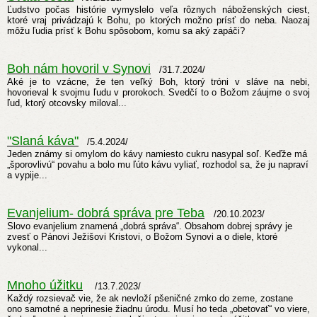
Ľudstvo počas histórie vymyslelo veľa rôznych náboženských ciest,
ktoré vraj privádzajú k Bohu, po ktorých možno prísť do neba. Naozaj
môžu ľudia prísť k Bohu spôsobom, komu sa aký zapáči?
Boh nám hovoril v Synovi
/31.7.2024/
Aké je to vzácne, že ten veľký Boh, ktorý tróni v sláve na nebi,
hovorieval k svojmu ľudu v prorokoch. Svedčí to o Božom záujme o svoj
ľud, ktorý otcovsky miloval...
"Slaná káva"
/5.4.2024/
Jeden známy si omylom do kávy namiesto cukru nasypal soľ. Keďže má
„šporovlivú“ povahu a bolo mu ľúto kávu vyliať, rozhodol sa, že ju napraví
a vypije...
Evanjelium- dobrá správa pre Teba
/20.10.2023/
Slovo evanjelium znamená „dobrá správa“. Obsahom dobrej správy je
zvesť o Pánovi Ježišovi Kristovi, o Božom Synovi a o diele, ktoré
vykonal...
Mnoho úžitku
/13.7.2023/
Každý rozsievač vie, že ak nevloží pšeničné zrnko do zeme, zostane
ono samotné a neprinesie žiadnu úrodu. Musí ho teda „obetovať“ vo viere,