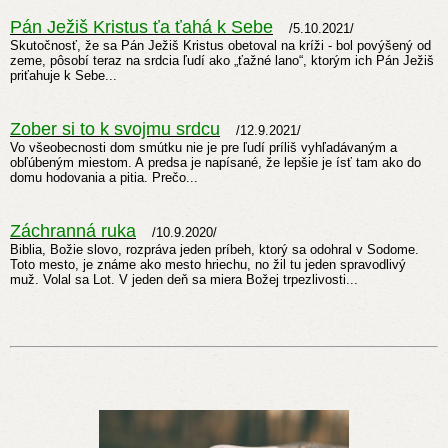
Pán Ježiš Kristus ťa ťahá k Sebe
/
5.10.2021/
Skutočnosť, že sa Pán Ježiš Kristus obetoval na kríži - bol povýšený od
zeme, pôsobí teraz na srdcia ľudí ako „ťažné lano“, ktorým ich Pán Ježiš
priťahuje k Sebe...
Zober si to k svojmu srdcu
/
12.9.2021/
Vo všeobecnosti dom smútku nie je pre ľudí príliš vyhľadávaným a
obľúbeným miestom. A predsa je napísané, že lepšie je ísť tam ako do
domu hodovania a pitia. Prečo...
Záchranná ruka
/
10.9.2020/
Biblia, Božie slovo, rozpráva jeden príbeh, ktorý sa odohral v Sodome.
Toto mesto, je známe ako mesto hriechu, no žil tu jeden spravodlivý
muž. Volal sa Lot. V jeden deň sa miera Božej trpezlivosti...