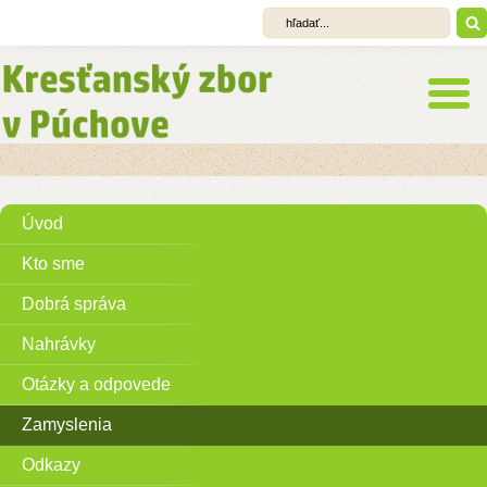
Úvod
Kto sme
Dobrá správa
Nahrávky
Otázky a odpovede
Zamyslenia
Odkazy